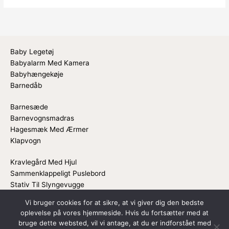
Baby Legetøj
Babyalarm Med Kamera
Babyhængekøje
Barnedåb
Barnesæde
Barnevognsmadras
Hagesmæk Med Ærmer
Klapvogn
Kravlegård Med Hjul
Sammenklappeligt Puslebord
Stativ Til Slyngevugge
Vi bruger cookies for at sikre, at vi giver dig den bedste
oplevelse på vores hjemmeside. Hvis du fortsætter med at
Copyright © 2026
Barnevogn
bruge dette websted, vil vi antage, at du er indforstået med