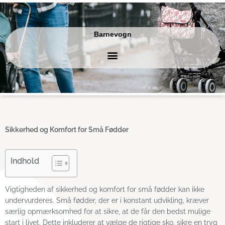
Gå
til
indholdet
Barnevogn
Sikkerhed og Komfort for Små Fødder
Indhold
Vigtigheden af sikkerhed og komfort for små fødder kan ikke
undervurderes. Små fødder, der er i konstant udvikling, kræver
særlig opmærksomhed for at sikre, at de får den bedst mulige
start i livet. Dette inkluderer at vælge de rigtige sko, sikre en tryg