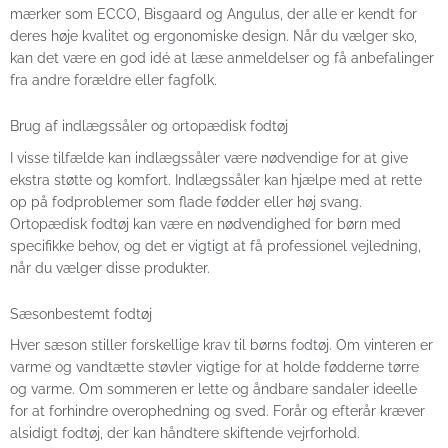
mærker som ECCO, Bisgaard og Angulus, der alle er kendt for
deres høje kvalitet og ergonomiske design. Når du vælger sko,
kan det være en god idé at læse anmeldelser og få anbefalinger
fra andre forældre eller fagfolk.
Brug af indlægssåler og ortopædisk fodtøj
I visse tilfælde kan indlægssåler være nødvendige for at give
ekstra støtte og komfort. Indlægssåler kan hjælpe med at rette
op på fodproblemer som flade fødder eller høj svang.
Ortopædisk fodtøj kan være en nødvendighed for børn med
specifikke behov, og det er vigtigt at få professionel vejledning,
når du vælger disse produkter.
Sæsonbestemt fodtøj
Hver sæson stiller forskellige krav til børns fodtøj. Om vinteren er
varme og vandtætte støvler vigtige for at holde fødderne tørre
og varme. Om sommeren er lette og åndbare sandaler ideelle
for at forhindre overophedning og sved. Forår og efterår kræver
alsidigt fodtøj, der kan håndtere skiftende vejrforhold.