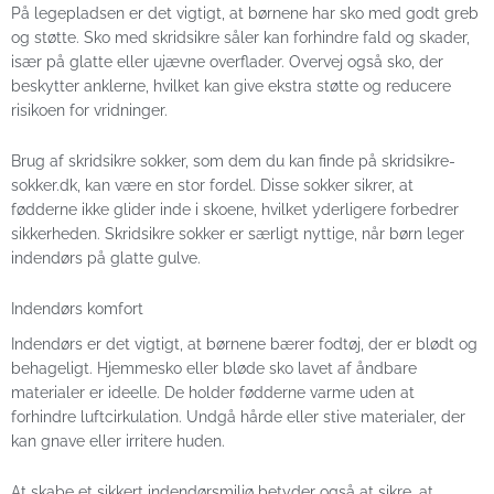
På legepladsen er det vigtigt, at børnene har sko med godt greb
og støtte. Sko med skridsikre såler kan forhindre fald og skader,
især på glatte eller ujævne overflader. Overvej også sko, der
beskytter anklerne, hvilket kan give ekstra støtte og reducere
risikoen for vridninger.
Brug af skridsikre sokker, som dem du kan finde på skridsikre-
sokker.dk, kan være en stor fordel. Disse sokker sikrer, at
fødderne ikke glider inde i skoene, hvilket yderligere forbedrer
sikkerheden. Skridsikre sokker er særligt nyttige, når børn leger
indendørs på glatte gulve.
Indendørs komfort
Indendørs er det vigtigt, at børnene bærer fodtøj, der er blødt og
behageligt. Hjemmesko eller bløde sko lavet af åndbare
materialer er ideelle. De holder fødderne varme uden at
forhindre luftcirkulation. Undgå hårde eller stive materialer, der
kan gnave eller irritere huden.
At skabe et sikkert indendørsmiljø betyder også at sikre, at