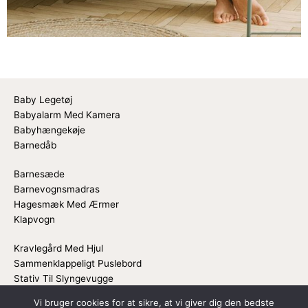
Baby Legetøj
Babyalarm Med Kamera
Babyhængekøje
Barnedåb
Barnesæde
Barnevognsmadras
Hagesmæk Med Ærmer
Klapvogn
Kravlegård Med Hjul
Sammenklappeligt Puslebord
Stativ Til Slyngevugge
Vi bruger cookies for at sikre, at vi giver dig den bedste