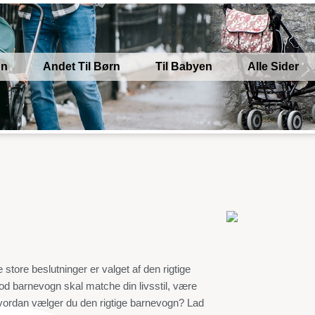
gn
Andet Til Børn
Til Babyen
Alle Sider
de store beslutninger er valget af den rigtige
od barnevogn skal matche din livsstil, være
å hvordan vælger du den rigtige barnevogn? Lad