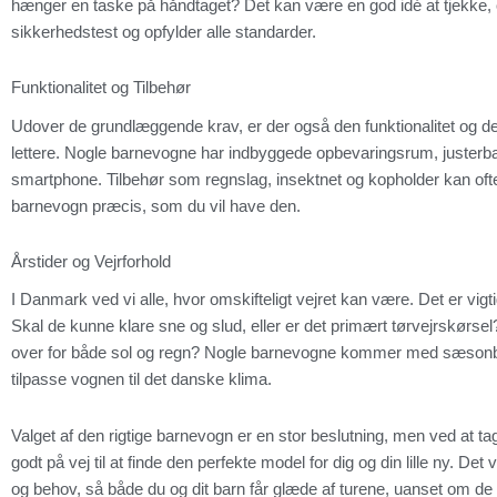
hænger en taske på håndtaget? Det kan være en god idé at tjekk
sikkerhedstest og opfylder alle standarder.
Funktionalitet og Tilbehør
Udover de grundlæggende krav, er der også den funktionalitet og de 
lettere. Nogle barnevogne har indbyggede opbevaringsrum, justerbar
smartphone. Tilbehør som regnslag, insektnet og kopholder kan ofte
barnevogn præcis, som du vil have den.
Årstider og Vejrforhold
I Danmark ved vi alle, hvor omskifteligt vejret kan være. Det er vigti
Skal de kunne klare sne og slud, eller er det primært tørvejrskørsel?
over for både sol og regn? Nogle barnevogne kommer med sæsonb
tilpasse vognen til det danske klima.
Valget af den rigtige barnevogn er en stor beslutning, men ved at tage
godt på vej til at finde den perfekte model for dig og din lille ny. Det v
og behov, så både du og dit barn får glæde af turene, uanset om de 