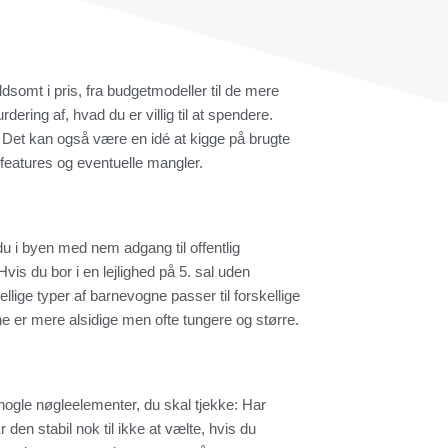
somt i pris, fra budgetmodeller til de mere
ering af, hvad du er villig til at spendere.
 Det kan også være en idé at kigge på brugte
eatures og eventuelle mangler.
r du i byen med nem adgang til offentlig
vis du bor i en lejlighed på 5. sal uden
llige typer af barnevogne passer til forskellige
e er mere alsidige men ofte tungere og større.
r nogle nøgleelementer, du skal tjekke: Har
en stabil nok til ikke at vælte, hvis du