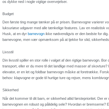
os dykke ned i nogle vigtige overvejelser.
Budget
Den første ting mange tænker på er prisen. Barnevogne varierer vold
luksuriøse udgaver med alle tænkelige features. Lav en realistisk vurd
Husk, at en dyr
barnevogn
ikke nødvendigvis er den bedste for dig.
barnevogne, men vær opmærksom på at tjekke for slid, sikkerhedsf
Livsstil
Din livsstil spiller en stor rolle i valget af den rigtige barnevogn. Bo
transport, eller er du mere til det landlige med masser af skovture? H
elevator, er en let og foldbar barnevogn måske at foretrække. Forske
behov: klapvogne er gode til hurtige ture og rejser, mens kombivogn
Sikkerhed
Når det kommer til dit barn, er sikkerhed altid førsteprioritet. Der e
barnevognen en robust og pålidelig sele? Hvordan er bremserne? Er d